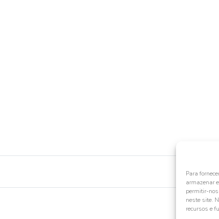
Para fornece
armazenar e/
permitir-no
neste site. 
recursos e f