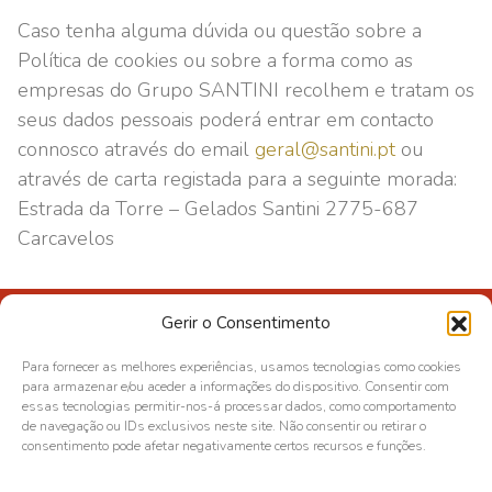
Caso tenha alguma dúvida ou questão sobre a
Política de cookies ou sobre a forma como as
empresas do Grupo SANTINI recolhem e tratam os
seus dados pessoais poderá entrar em contacto
connosco através do email
geral@santini.pt
ou
através de carta registada para a seguinte morada:
Estrada da Torre – Gelados Santini 2775-687
Carcavelos
Gerir o Consentimento
Direção de Qualidade e Segurança Alimentar
Para fornecer as melhores experiências, usamos tecnologias como cookies
Política de Privacidade
para armazenar e/ou aceder a informações do dispositivo. Consentir com
essas tecnologias permitir-nos-á processar dados, como comportamento
Política de cookies
de navegação ou IDs exclusivos neste site. Não consentir ou retirar o
Livro de Reclamações
consentimento pode afetar negativamente certos recursos e funções.
Deixe a sua opinião