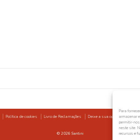
Para fornece
Política de cookies
Livro de Reclamações
Deixe a sua opinião
armazenar e/
permitir-no
neste site. 
© 2026
Santini
recursos e f