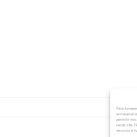
Para fornece
armazenar e/
permitir-no
neste site. 
recursos e f