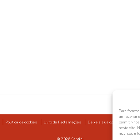
Para fornece
armazenar e/
Política de cookies
Livro de Reclamações
Deixe a sua opinião
permitir-no
neste site. 
recursos e f
© 2026
Santini