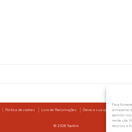
Para fornece
Política de cookies
Livro de Reclamações
Deixe a sua opinião
armazenar e/
permitir-no
neste site. 
© 2026
Santini
recursos e f