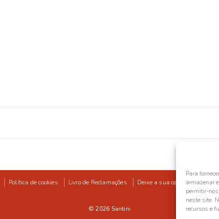
Para fornece
Política de cookies
Livro de Reclamações
Deixe a sua opinião
armazenar e/
permitir-no
neste site. 
© 2026
Santini
recursos e f