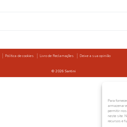
Política de cookies
Livro de Reclamações
Deixe a sua opinião
© 2026
Santini
Para fornece
armazenar e/
permitir-no
neste site. 
recursos e f