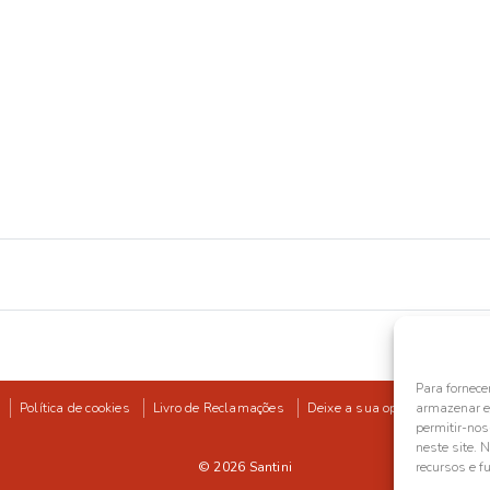
Para fornece
Política de cookies
Livro de Reclamações
Deixe a sua opinião
armazenar e/
permitir-no
neste site. 
© 2026
Santini
recursos e f