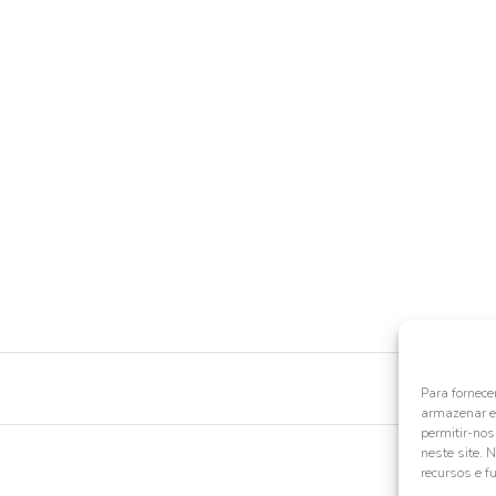
Para fornece
armazenar e/
permitir-no
neste site. 
recursos e f