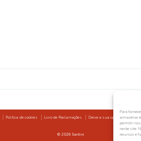
Para fornece
Política de cookies
Livro de Reclamações
Deixe a sua opinião
armazenar e/
permitir-no
neste site. 
© 2026
Santini
recursos e f