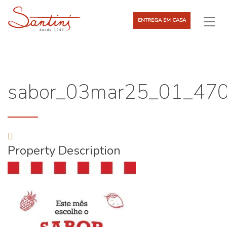
ENTREGA EM CASA
sabor_03mar25_01_47
Property Description