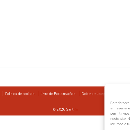
Política de cookies
Livro de Reclamações
Deixe a sua opinião
Para fornece
armazenar e/
© 2026
Santini
permitir-no
neste site. 
recursos e f