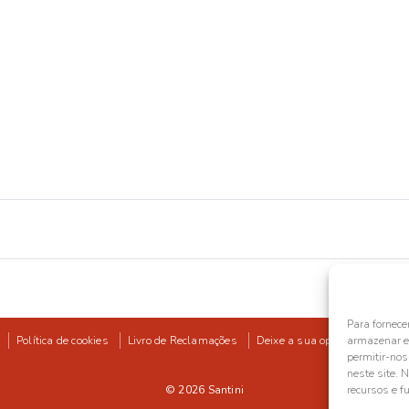
Para fornece
Política de cookies
Livro de Reclamações
Deixe a sua opinião
armazenar e/
permitir-no
neste site. 
© 2026
Santini
recursos e f