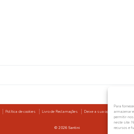
Para fornece
Política de cookies
Livro de Reclamações
Deixe a sua opinião
armazenar e/
permitir-no
neste site. 
© 2026
Santini
recursos e f