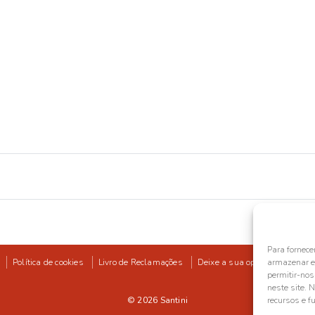
Para fornece
Política de cookies
Livro de Reclamações
Deixe a sua opinião
armazenar e/
permitir-no
neste site. 
© 2026
Santini
recursos e f