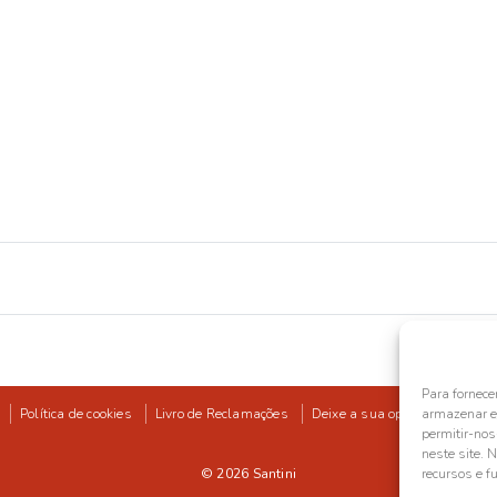
Para fornece
Política de cookies
Livro de Reclamações
Deixe a sua opinião
armazenar e/
permitir-no
neste site. 
© 2026
Santini
recursos e f