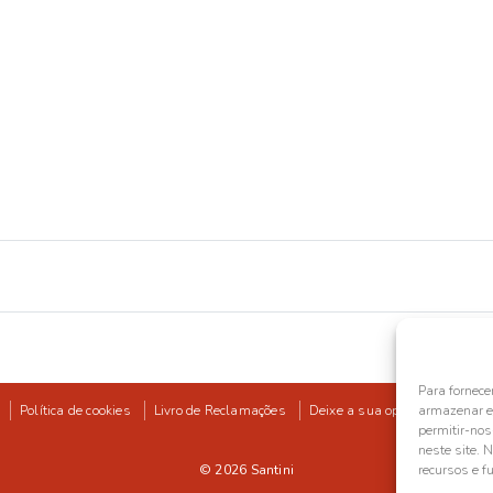
Para fornece
Política de cookies
Livro de Reclamações
Deixe a sua opinião
armazenar e/
permitir-no
neste site. 
© 2026
Santini
recursos e f