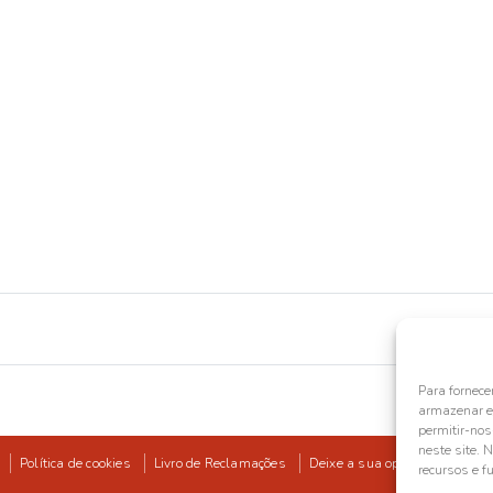
Para fornece
armazenar e/
permitir-no
neste site. 
Política de cookies
Livro de Reclamações
Deixe a sua opinião
recursos e f