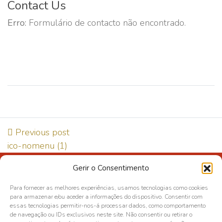
Contact Us
Erro:
Formulário de contacto não encontrado.
Previous post
ico-nomenu (1)
Gerir o Consentimento
Direção de Qualidade e Segurança Alimentar
Para fornecer as melhores experiências, usamos tecnologias como cookies
Política de Privacidade
para armazenar e/ou aceder a informações do dispositivo. Consentir com
essas tecnologias permitir-nos-á processar dados, como comportamento
Política de cookies
de navegação ou IDs exclusivos neste site. Não consentir ou retirar o