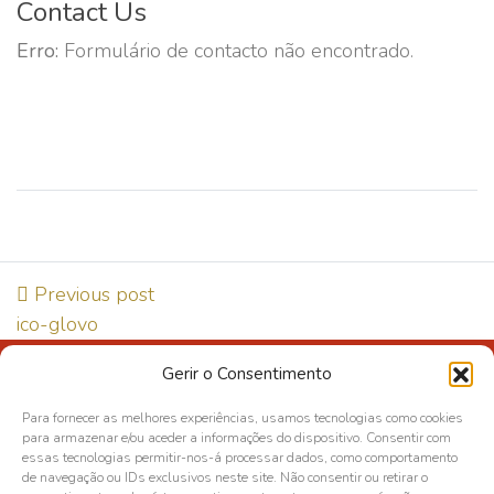
Contact Us
Erro:
Formulário de contacto não encontrado.
Previous post
ico-glovo
Gerir o Consentimento
Direção de Qualidade e Segurança Alimentar
Para fornecer as melhores experiências, usamos tecnologias como cookies
Política de Privacidade
para armazenar e/ou aceder a informações do dispositivo. Consentir com
essas tecnologias permitir-nos-á processar dados, como comportamento
Política de cookies
de navegação ou IDs exclusivos neste site. Não consentir ou retirar o