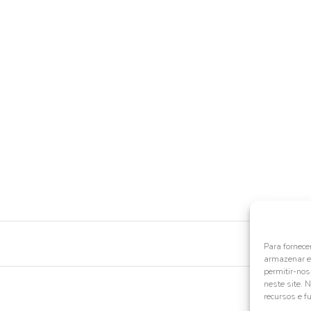
Para fornece
armazenar e/
permitir-no
neste site. 
recursos e f