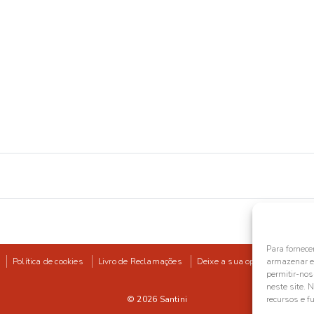
Para fornece
Política de cookies
Livro de Reclamações
Deixe a sua opinião
armazenar e/
permitir-no
neste site. 
© 2026
Santini
recursos e f