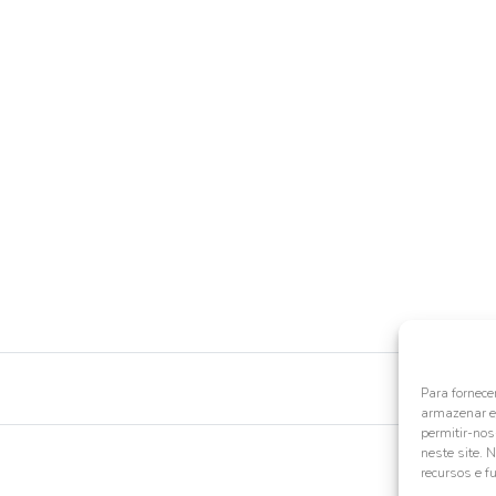
Para fornece
armazenar e/
permitir-no
neste site. 
recursos e f