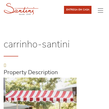
ENTREGA EM CASA
carrinho-santini
Property Description