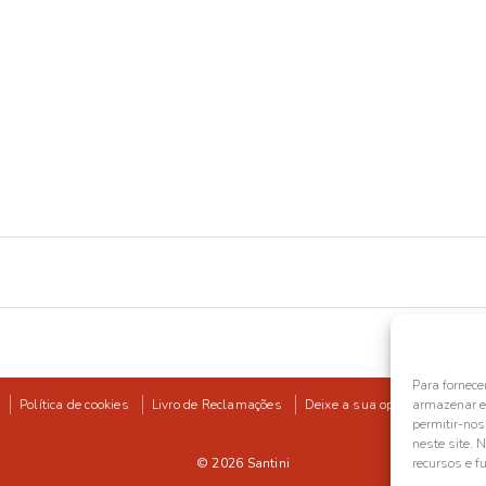
Para fornece
Política de cookies
Livro de Reclamações
Deixe a sua opinião
armazenar e/
permitir-no
neste site. 
© 2026
Santini
recursos e f