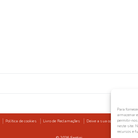
Para fornece
armazenar e/
permitir-no
Política de cookies
Livro de Reclamações
Deixe a sua opinião
neste site. 
recursos e f
© 2026
Santini