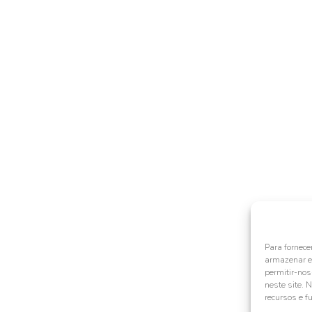
Para fornece
armazenar e/
permitir-no
neste site. 
recursos e f