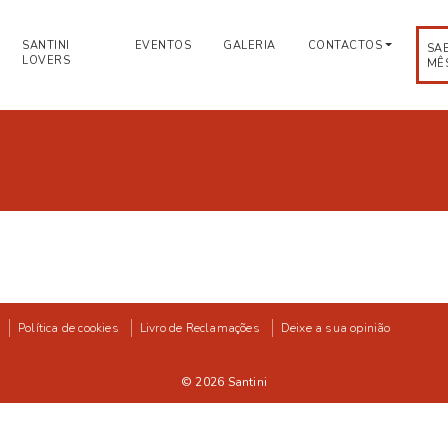
SANTINI
EVENTOS
GALERIA
CONTACTOS
SA
LOVERS
MÊ
Política de cookies
Livro de Reclamações
Deixe a sua opinião
© 2026
Santini