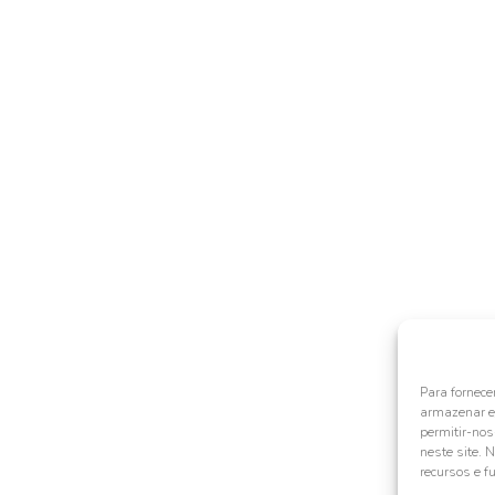
Para fornece
armazenar e/
permitir-no
neste site. 
recursos e f