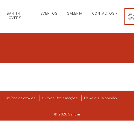
SANTINI
EVENTOS
GALERIA
CONTACTOS
SA
LOVERS
MÊ
Política de cookies
Livro de Reclamações
Deixe a sua opinião
© 2026
Santini