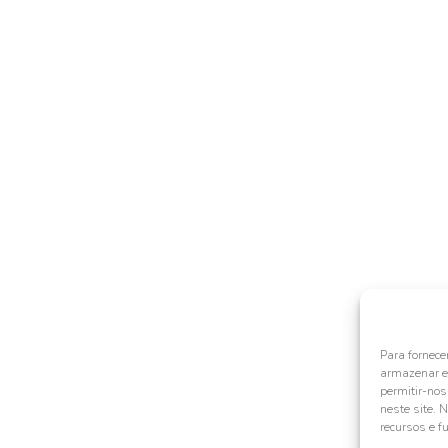
Para fornece
armazenar e/
permitir-no
neste site. 
recursos e f