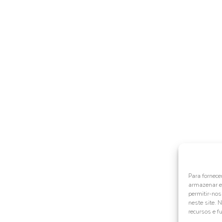
Para fornece
armazenar e/
permitir-no
neste site. 
recursos e f