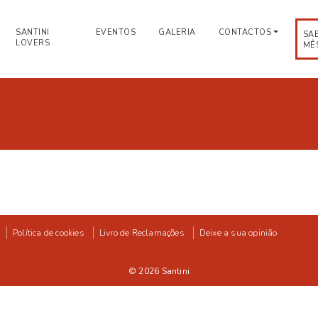
SANTINI
EVENTOS
GALERIA
CONTACTOS
SA
LOVERS
MÊ
Política de cookies
Livro de Reclamações
Deixe a sua opinião
© 2026
Santini