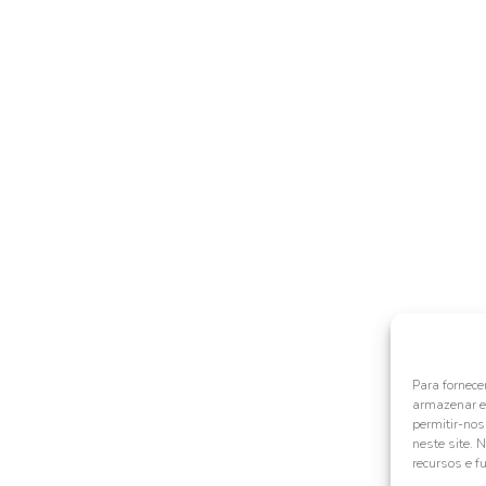
Para fornece
armazenar e/
permitir-no
neste site. 
recursos e f