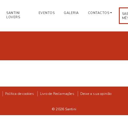
SANTINI
EVENTOS
GALERIA
CONTACTOS
SA
LOVERS
MÊ
Política de cookies
Livro de Reclamações
Deixe a sua opinião
© 2026
Santini