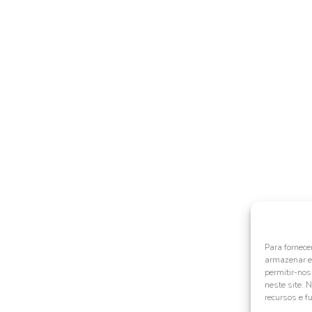
Para fornece
armazenar e/
permitir-no
neste site. 
recursos e f