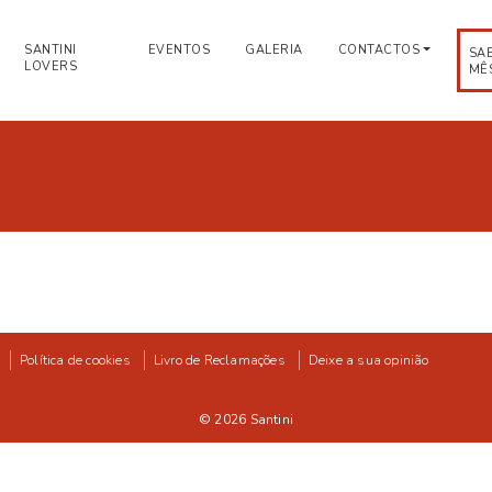
SANTINI
EVENTOS
GALERIA
CONTACTOS
SA
LOVERS
MÊ
Política de cookies
Livro de Reclamações
Deixe a sua opinião
© 2026
Santini