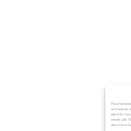
Para fornece
armazenar e/
permitir-no
neste site. 
recursos e f