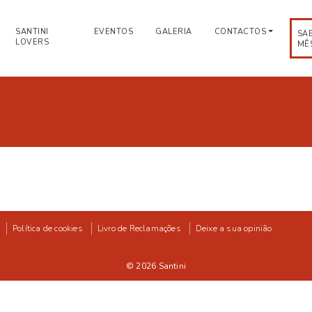
SANTINI
EVENTOS
GALERIA
CONTACTOS
SA
LOVERS
MÊ
Política de cookies
Livro de Reclamações
Deixe a sua opinião
© 2026
Santini