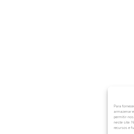
Para fornece
armazenar e/
permitir-no
neste site. 
recursos e f