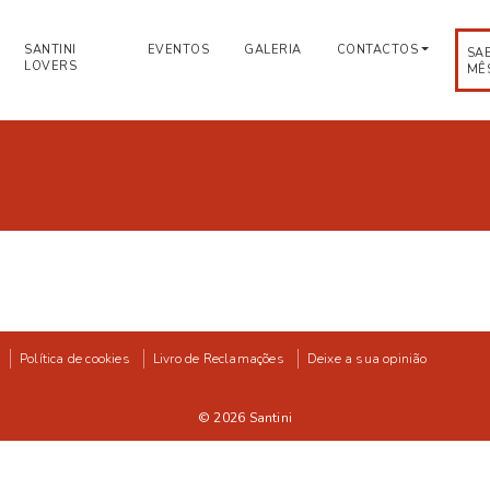
SANTINI
EVENTOS
GALERIA
CONTACTOS
SA
LOVERS
MÊ
Política de cookies
Livro de Reclamações
Deixe a sua opinião
© 2026
Santini