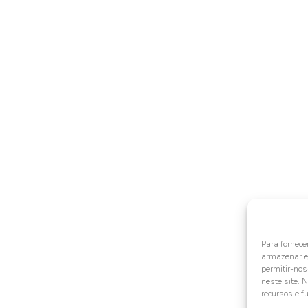
Para fornece
armazenar e/
permitir-no
neste site. 
recursos e f