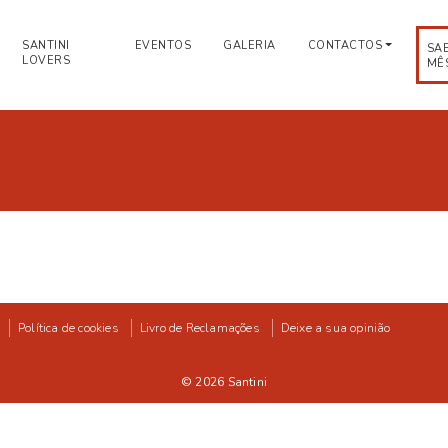
SANTINI
EVENTOS
GALERIA
CONTACTOS
SA
LOVERS
MÊ
Política de cookies
Livro de Reclamações
Deixe a sua opinião
© 2026
Santini