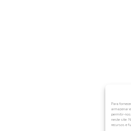
Para fornece
armazenar e/
permitir-no
neste site. 
recursos e f