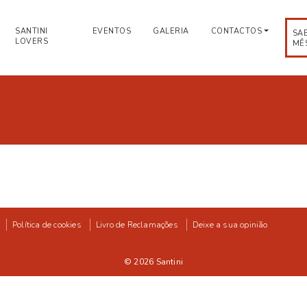
SANTINI
EVENTOS
GALERIA
CONTACTOS
SA
LOVERS
MÊ
Política de cookies
Livro de Reclamações
Deixe a sua opinião
© 2026
Santini