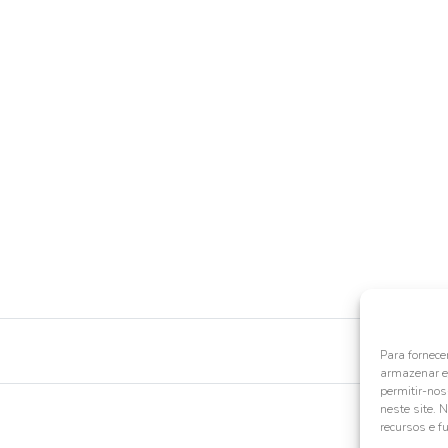
Para fornece
armazenar e/
permitir-no
neste site. 
recursos e f