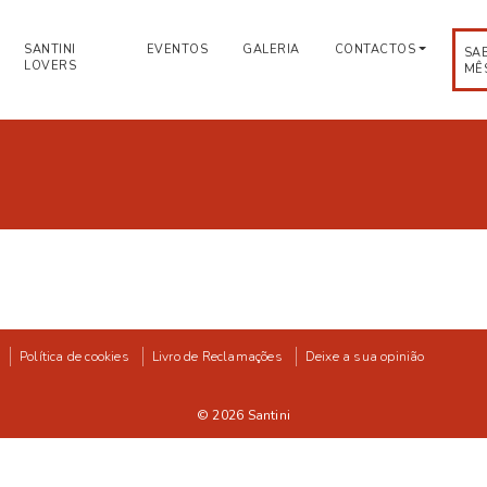
SANTINI
EVENTOS
GALERIA
CONTACTOS
SA
LOVERS
MÊ
Política de cookies
Livro de Reclamações
Deixe a sua opinião
© 2026
Santini