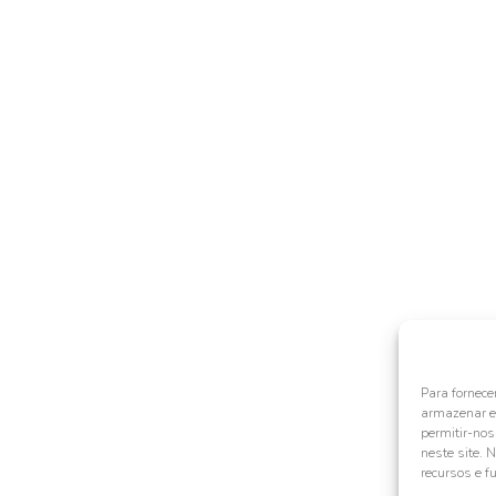
Para fornece
armazenar e/
permitir-no
neste site. 
recursos e f