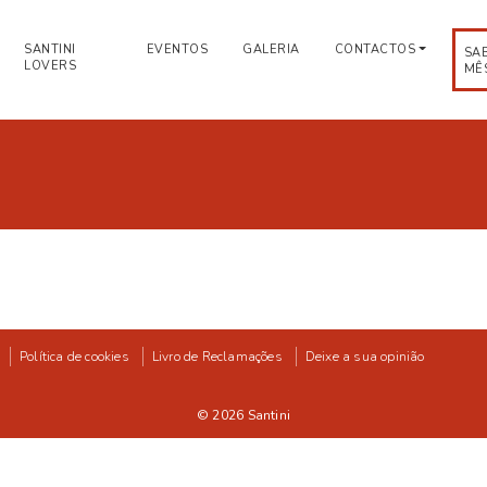
SANTINI
EVENTOS
GALERIA
CONTACTOS
SA
LOVERS
MÊ
Política de cookies
Livro de Reclamações
Deixe a sua opinião
© 2026
Santini