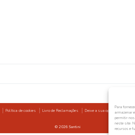
Para fornece
Política de cookies
Livro de Reclamações
Deixe a sua opinião
armazenar e/
permitir-no
neste site. 
© 2026
Santini
recursos e f