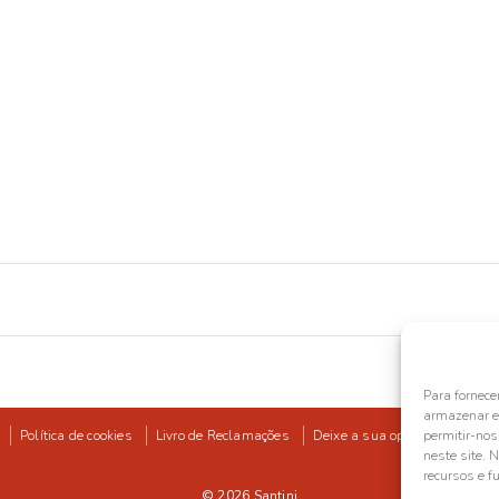
Para fornece
armazenar e/
Política de cookies
Livro de Reclamações
Deixe a sua opinião
permitir-no
neste site. 
recursos e f
© 2026
Santini