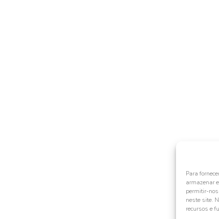
Para fornece
armazenar e/
permitir-no
neste site. 
recursos e f