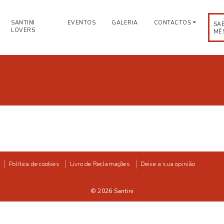
SANTINI
EVENTOS
GALERIA
CONTACTOS
SA
LOVERS
MÊ
Política de cookies
Livro de Reclamações
Deixe a sua opinião
© 2026
Santini