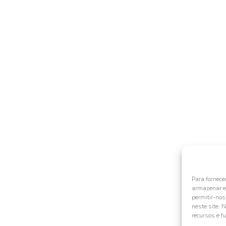
Para fornece
armazenar e/
permitir-no
neste site. 
recursos e f