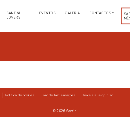
SANTINI
EVENTOS
GALERIA
CONTACTOS
SA
LOVERS
MÊ
Política de cookies
Livro de Reclamações
Deixe a sua opinião
© 2026
Santini