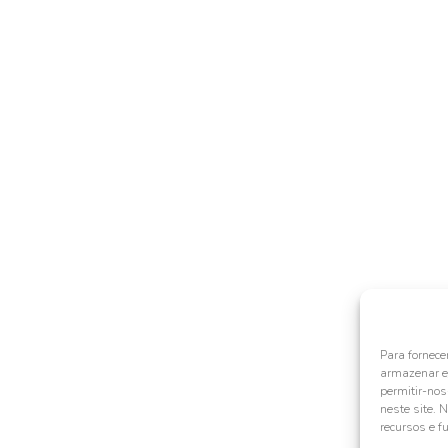
Para fornece
armazenar e/
permitir-no
neste site. 
recursos e f