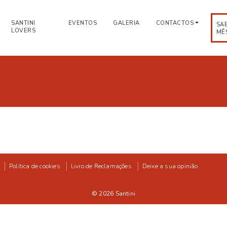
SANTINI
EVENTOS
GALERIA
CONTACTOS
SA
LOVERS
MÊ
Política de cookies
Livro de Reclamações
Deixe a sua opinião
© 2026
Santini