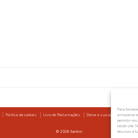
Para fornece
Política de cookies
Livro de Reclamações
Deixe a sua opinião
armazenar e/
permitir-no
neste site. 
© 2026
Santini
recursos e f