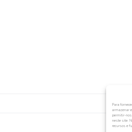
Para fornece
armazenar e/
permitir-no
neste site. 
recursos e f