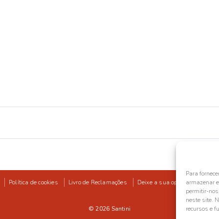
Para fornece
Política de cookies
Livro de Reclamações
Deixe a sua opinião
armazenar e/
permitir-no
neste site. 
© 2026
Santini
recursos e f