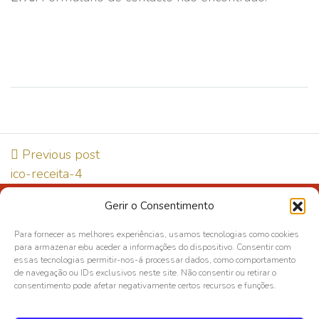
Previous post
ico-receita-4
Gerir o Consentimento
Direção de Qualidade e Segurança Alimentar
Para fornecer as melhores experiências, usamos tecnologias como cookies
Política de Privacidade
para armazenar e/ou aceder a informações do dispositivo. Consentir com
essas tecnologias permitir-nos-á processar dados, como comportamento
Política de cookies
de navegação ou IDs exclusivos neste site. Não consentir ou retirar o
Livro de Reclamações
consentimento pode afetar negativamente certos recursos e funções.
Deixe a sua opinião