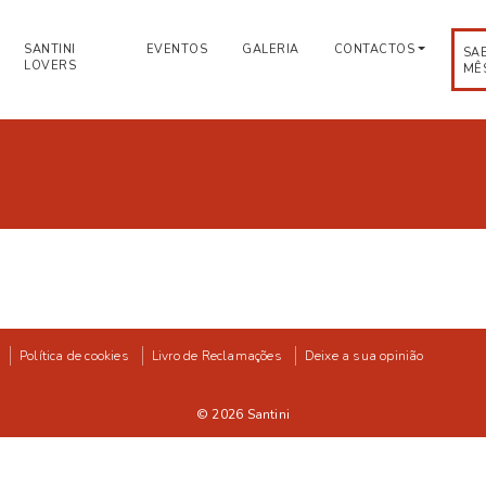
SANTINI
EVENTOS
GALERIA
CONTACTOS
SA
LOVERS
MÊ
Política de cookies
Livro de Reclamações
Deixe a sua opinião
© 2026
Santini