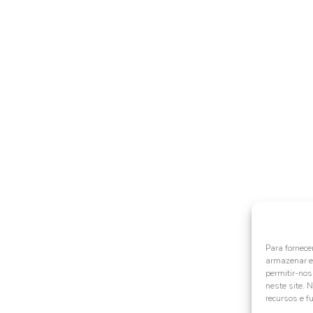
Para fornece
armazenar e/
permitir-no
neste site. 
recursos e f